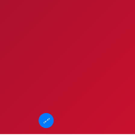
🔗
NBA球队改名
广州恒大足球队员名单