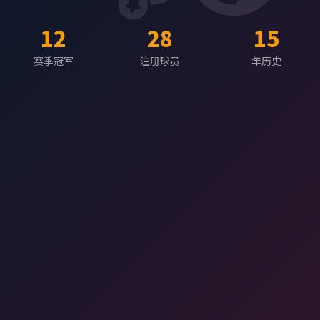
12
28
15
赛季冠军
注册球员
年历史