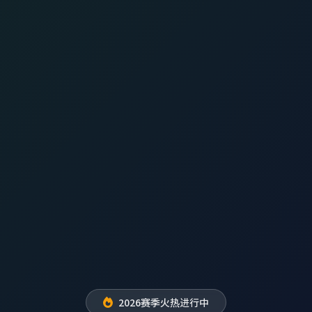
2026赛季火热进行中